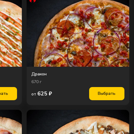
Дракон
670
г
625
₽
рать
Выбрать
от