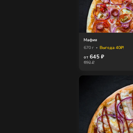
Мафия
670
г
Выгода 40₽!
645
₽
от
692 ₽