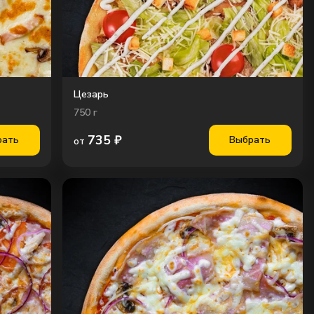
Цезарь
750
г
735
₽
рать
Выбрать
от