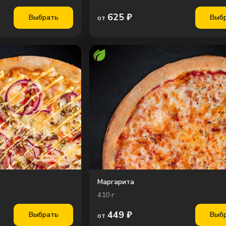
625
₽
Выбрать
Выб
от
Маргарита
410
г
449
₽
Выбрать
Выб
от