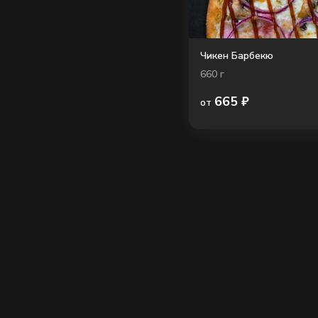
Чикен Барбекю
660
г
665
₽
от