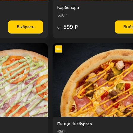
Карбонара
580
г
599
₽
Выбрать
Выб
от
Пицца Чизбургер
650
г