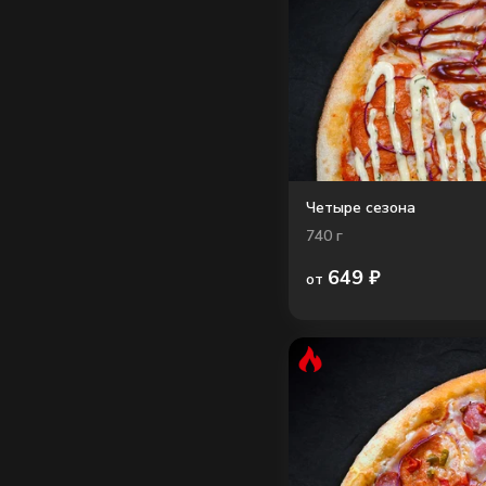
Четыре сезона
740
г
649
₽
от