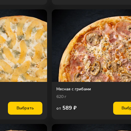
Мясная с грибами
620
г
589
₽
Выбрать
Выб
от