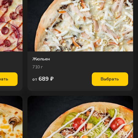
Жюльен
710
г
689
₽
рать
Выбрать
от