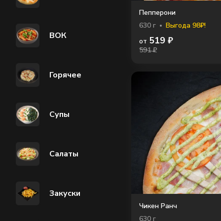
Пепперони
630
г
Выгода 98₽!
ВОК
519
₽
от
591 ₽
Горячее
Супы
Салаты
Закуски
Чикен Ранч
630
г