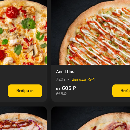
Аль-Шам
720
г
Выгода -9₽!
605
₽
от
Выбрать
Выб
618 ₽