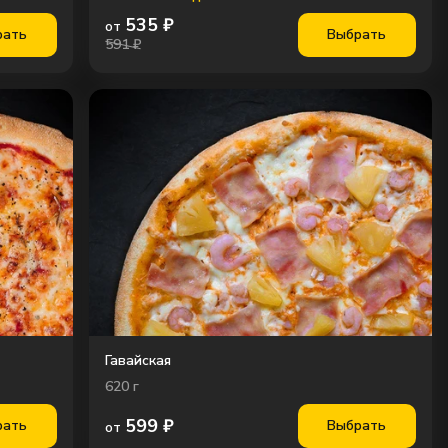
535
₽
от
рать
Выбрать
591 ₽
Гавайская
620
г
599
₽
рать
Выбрать
от