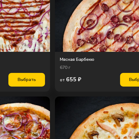
Мясная Барбекю
670
г
655
₽
Выбрать
Выб
от