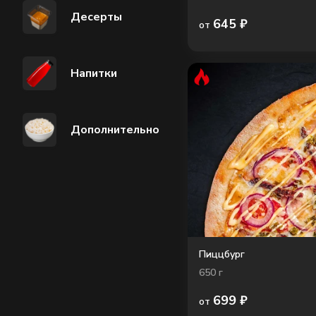
Десерты
645
₽
от
Напитки
Дополнительно
Пиццбург
650
г
699
₽
от