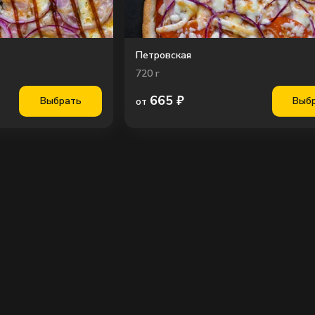
Петровская
720
г
665
₽
Выбрать
Выб
от