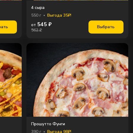
4 сыра
550
г
Выгода 35₽!
545
₽
от
рать
Выбрать
562 ₽
Прошутто Фунги
390
г
Выгода 98₽!