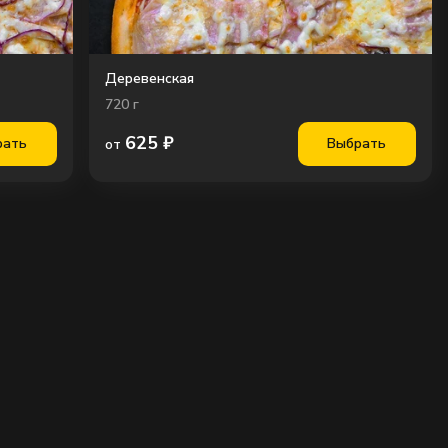
Деревенская
720
г
625
₽
рать
Выбрать
от