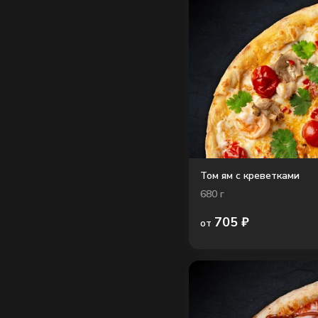
Том ям с креветками
680
г
705
₽
от