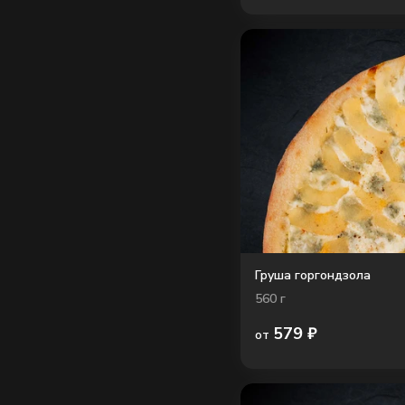
Груша горгондзола
560
г
579
₽
от