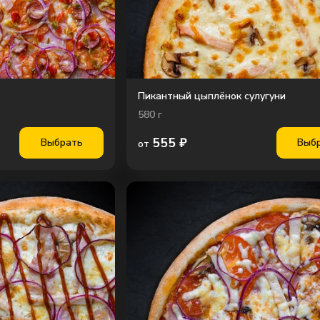
Пикантный цыплёнок сулугуни
580
г
555
₽
Выбрать
Выб
от