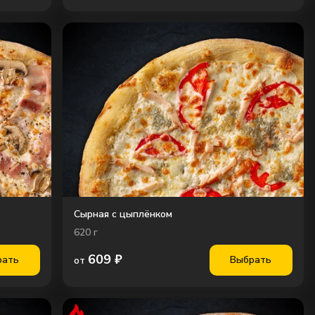
Сырная с цыплёнком
620
г
609
₽
рать
Выбрать
от