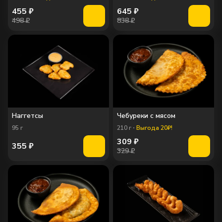
455
₽
645
₽
498 ₽
838 ₽
Наггетсы
Чебуреки с мясом
95
г
210
г
Выгода 20₽!
309
₽
355
₽
329 ₽