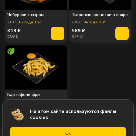
Чебуреки с сыром
Тигровые креветки в кляре
210
г
Выгода 31₽!
120
г
Выгода 85₽!
319
₽
589
₽
350 ₽
674 ₽
Картофель фри
100
г
На этом сайте используются файлы
255
₽
от
cookies
Оk