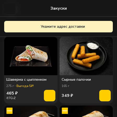
Закуски
Укажите адрес доставки
Шаверма с цыпленком
Сырные палочки
275
г
Выгода 5₽!
165
г
465
₽
349
₽
470 ₽