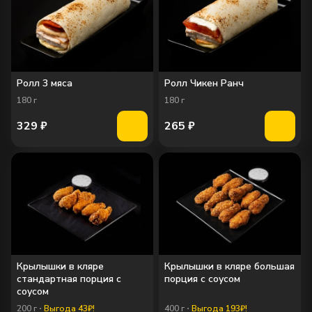
Ролл 3 мяса
Ролл Чикен Ранч
180
г
180
г
329
₽
265
₽
Крылышки в кляре
Крылышки в кляре большая
стандартная порция c
порция c соусом
соусом
200
г
Выгода 43₽!
400
г
Выгода 193₽!