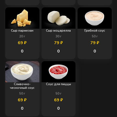
Сыр пармезан
Сыр моцарелла
Грибной соус
20
г
30
г
50
г
69
₽
79
₽
79
₽
0
0
0
Сливочно-
Соус для пиццы
чесночный соус
50
г
50
г
69
₽
69
₽
0
0