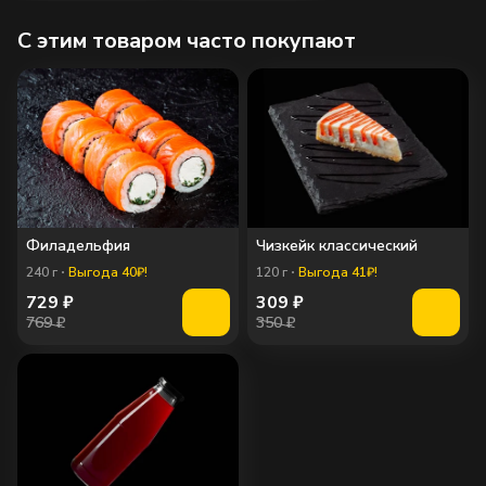
C этим товаром часто покупают
Филадельфия
Чизкейк классический
240
г
Выгода 40₽!
120
г
Выгода 41₽!
729
₽
309
₽
769 ₽
350 ₽