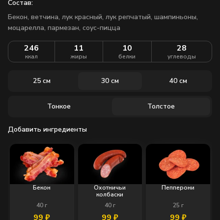
Состав:
Бекон, ветчина, лук красный, лук репчатый, шампиньоны,
моцарелла, пармезан, соус-пицца
246
11
10
28
ккал
жиры
белки
углеводы
25 см
30 см
40 см
Тонкое
Толстое
Добавить ингредиенты
Бекон
Охотничьи
Пепперони
колбаски
40
г
40
г
25
г
99
₽
99
₽
99
₽