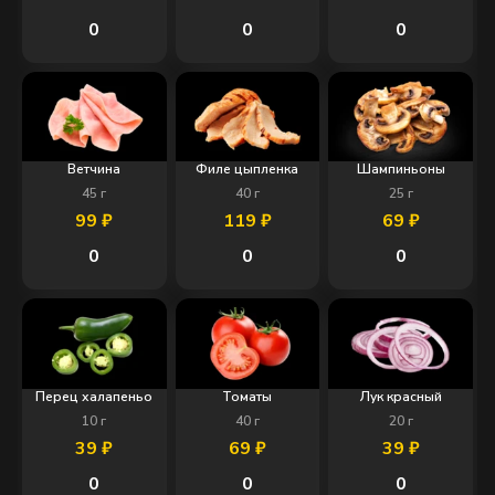
0
0
0
Ветчина
Филе цыпленка
Шампиньоны
45
г
40
г
25
г
99
₽
119
₽
69
₽
0
0
0
Перец халапеньо
Томаты
Лук красный
10
г
40
г
20
г
39
₽
69
₽
39
₽
0
0
0