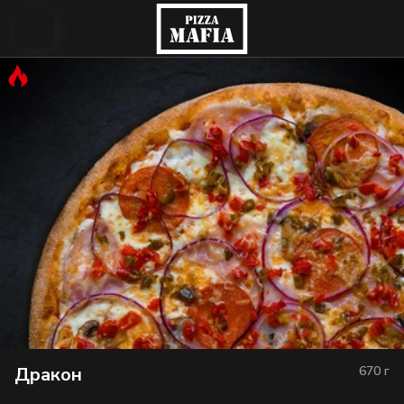
Дракон
670
г