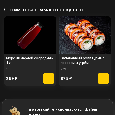
C этим товаром часто покупают
Морс из черной смородины
Запеченный ролл Гурмэ с
1 л
лососем и угрём
1
л
279
г
269
₽
875
₽
На этом сайте используются файлы
Добавить за 935₽
cookies