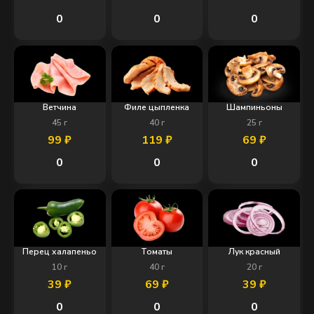
0
0
0
Ветчина
Филе цыпленка
Шампиньоны
45
г
40
г
25
г
99
₽
119
₽
69
₽
0
0
0
Перец халапеньо
Томаты
Лук красный
10
г
40
г
20
г
39
₽
69
₽
39
₽
0
0
0