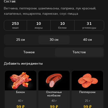
Состав:
Ветчина, пепперони, шампиньоны, паприка, лук красный,
халапеньо, моцарелла, пармезан, соус-пицца
253
10
10
31
ккал
жиры
белки
углеводы
25 см
30 см
40 см
Тонкое
Толстое
Добавить ингредиенты
Бекон
Охотничьи
Пепперони
колбаски
40
г
40
г
25
г
99
₽
99
₽
99
₽