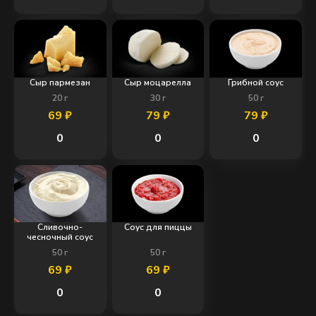
Сыр пармезан
Сыр моцарелла
Грибной соус
20
г
30
г
50
г
69
₽
79
₽
79
₽
0
0
0
Сливочно-
Соус для пиццы
чесночный соус
50
г
50
г
69
₽
69
₽
0
0