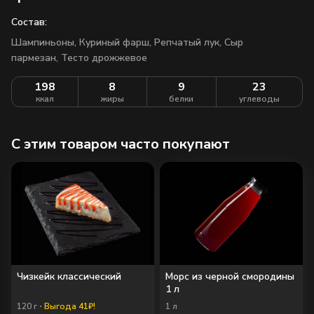
Состав:
Шампиньоны, Куриный фарш, Репчатый лук, Сыр
пармезан, Тесто дрожжевое
198
8
9
23
ккал
жиры
белки
углеводы
C этим товаром часто покупают
Чизкейк классический
Морс из черной смородины
1 л
120
г
Выгода 41₽!
1
л