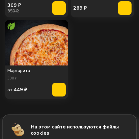
309
₽
269
₽
350 ₽
Маргарита
330
г
449
₽
от
На этом сайте используются файлы
Добавить за 669₽
cookies