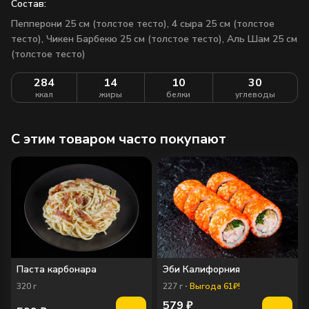
Состав:
Пепперони 25 см (толстое тесто), 4 сыра 25 см (толстое
тесто), Чикен Барбекю 25 см (толстое тесто), Аль Шам 25 см
(толстое тесто)
284
14
10
30
ккал
жиры
белки
углеводы
C этим товаром часто покупают
Паста карбонара
Эби Калифорния
320
г
227
г
Выгода 61₽!
579
₽