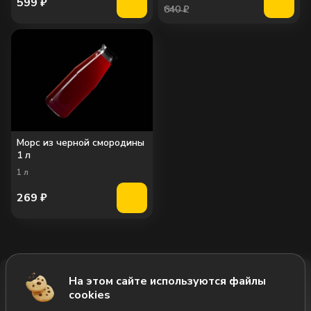
599
₽
640 ₽
Морс из черной смородины
1 л
1
л
269
₽
На этом сайте используются файлы
Добавить за 2344₽
cookies