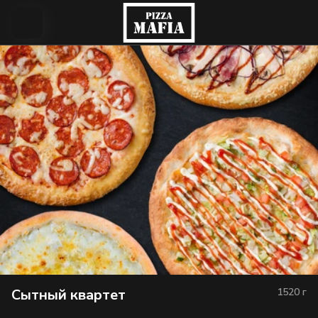
Сытный квартет
1520
г