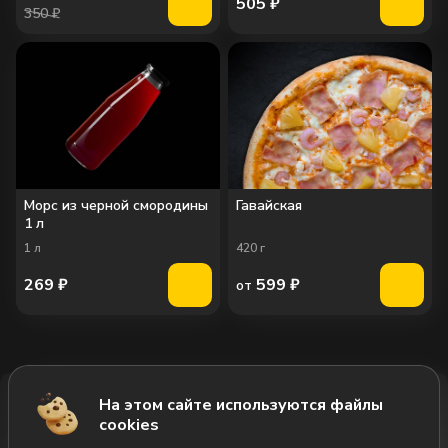
505
₽
350 ₽
Морс из черной смородины
Гавайская
1 л
1
л
420
г
269
₽
599
₽
от
На этом сайте используются файлы
Добавить за 1825₽
cookies