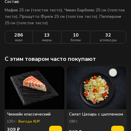
Состав:
Мафия 25 см (толстое тесто), Чикен Барбекю 25 см (толстое
тесто), Прошутто Фунги 25 см (толстое тесто), Пепперони
25 см (толстое тесто)
286
13
10
32
ккал
жиры
белки
углеводы
C этим товаром часто покупают
Чизкейк классический
Салат Цезарь с цыпленком
120
г
Выгода 41₽!
180
г
309
₽