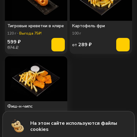
Тигровые креветки в кляре
Картофель фри
120
г
Выгода 75₽!
100
г
599
₽
289
₽
от
674 ₽
Фиш-н-чипс
260
г
Выгода 20₽!
579
₽
На этом сайте используются файлы
599 ₽
cookies