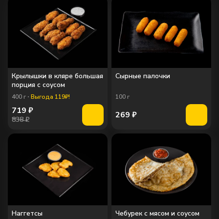
Крылышки в кляре большая
Сырные палочки
порция c соусом
400
г
Выгода 119₽!
100
г
719
₽
269
₽
838 ₽
Наггетсы
Чебурек с мясом и соусом