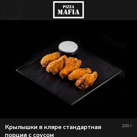
Крылышки в кляре стандартная
200
г
порция c соусом