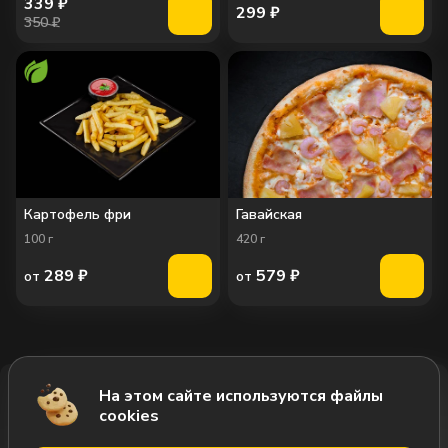
339
₽
299
₽
350 ₽
Картофель фри
Гавайская
100
г
420
г
289
₽
579
₽
от
от
На этом сайте используются файлы
Добавить за 528₽
cookies