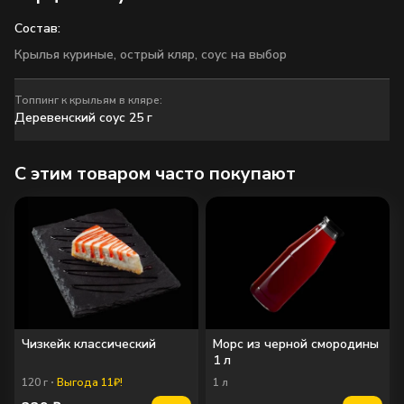
Состав:
Крылья куриные, острый кляр, соус на выбор
Топпинг к крыльям в кляре:
Деревенский соус 25 г
C этим товаром часто покупают
Деревенский соус 25 г
Класcический BBQ соус 25 г
25
г
25
г
49
₽
49
₽
Чизкейк классический
Морс из черной смородины
1 л
120
г
Выгода 11₽!
1
л