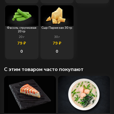
Фасоль стручковая
Сыр Пармезан 30 гр
20 гр
20
г
30
г
79
₽
79
₽
0
0
C этим товаром часто покупают