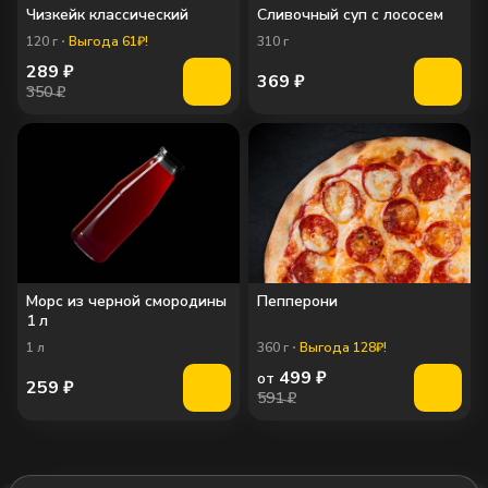
Чизкейк классический
Сливочный суп с лососем
120
г
Выгода 61₽!
310
г
289
₽
369
₽
350 ₽
Морс из черной смородины
Пепперони
1 л
1
л
360
г
Выгода 128₽!
499
₽
от
259
₽
591 ₽