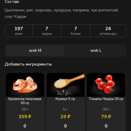
Состав:
Цыпленок, рис, морковь, кукуруза, паприка, лук репчатый,
соус Карри
197
7
7
26
ккал
жиры
белки
углеводы
wok M
wok L
Добавить ингредиенты
Креветка тигровая
Кунжут 5 гр
Томаты Черри 30 гр
30 гр
30
г
5
г
30
г
159
₽
20
₽
79
₽
0
0
0