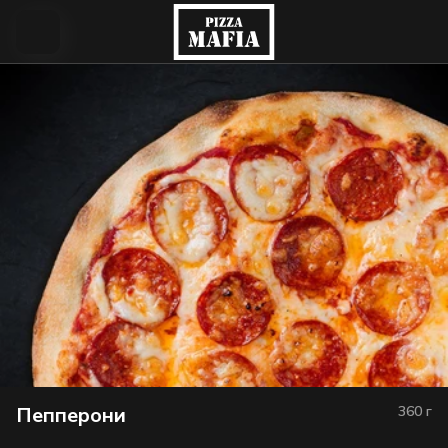
Пепперони
360
г