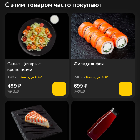
C этим товаром часто покупают
Салат Цезарь с
Филадельфия
креветками
180
г
Выгода 63₽!
240
г
Выгода 70₽!
499
₽
699
₽
562 ₽
769 ₽