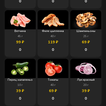
0
0
0
Ветчина
Филе цыпленка
Шампиньоны
45
г
40
г
25
г
99
₽
119
₽
69
₽
0
0
0
Перец халапеньо
Томаты
Лук красный
10
г
40
г
20
г
39
₽
69
₽
39
₽
0
0
0