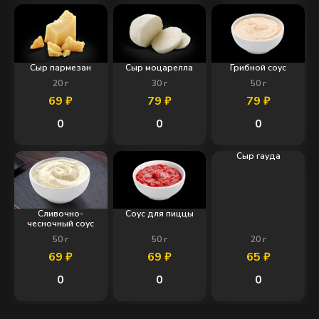
Сыр пармезан
Сыр моцарелла
Грибной соус
20
г
30
г
50
г
69
₽
79
₽
79
₽
0
0
0
Сыр гауда
Сливочно-
Соус для пиццы
чесночный соус
50
г
50
г
20
г
69
₽
69
₽
65
₽
0
0
0