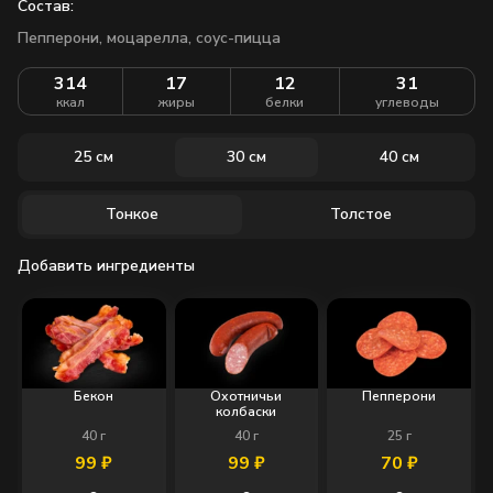
Состав:
Пепперони, моцарелла, соус-пицца
314
17
12
31
ккал
жиры
белки
углеводы
25 см
30 см
40 см
Тонкое
Толстое
Добавить ингредиенты
Бекон
Охотничьи
Пепперони
колбаски
40
г
40
г
25
г
99
₽
99
₽
70
₽