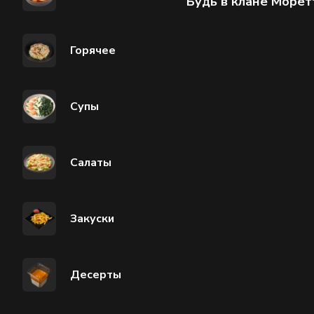
Будь в клане Морет
Горячее
Супы
Салаты
Закуски
Десерты