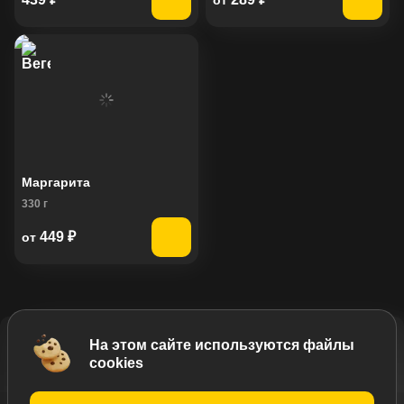
Маргарита
330
г
449
₽
от
На этом сайте используются файлы
Добавить за 769₽
cookies