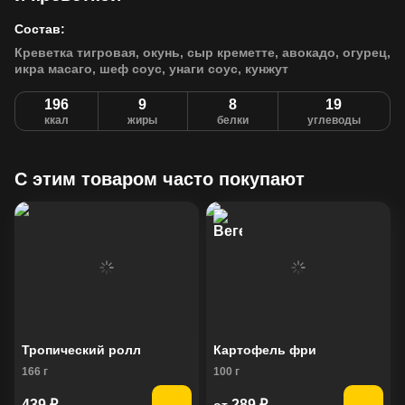
Состав:
Креветка тигровая, окунь, сыр креметте, авокадо, огурец,
икра масаго, шеф соус, унаги соус, кунжут
196
9
8
19
ккал
жиры
белки
углеводы
C этим товаром часто покупают
Тропический ролл
Картофель фри
166
г
100
г
439
₽
289
₽
от