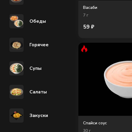
Васаби
7
г
Обеды
59
₽
Горячее
Супы
Салаты
Закуски
Спайси соус
30
г