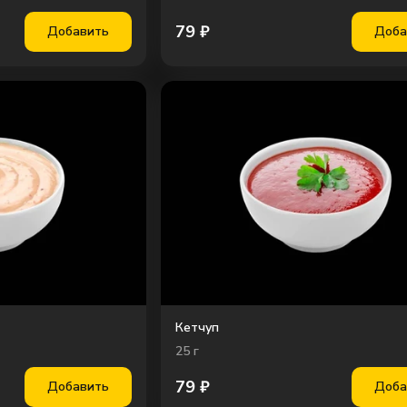
79
₽
Добавить
Доба
Кетчуп
25
г
79
₽
Добавить
Доба