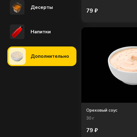
Десерты
79
₽
Напитки
Дополнительно
Ореховый соус
30
г
79
₽