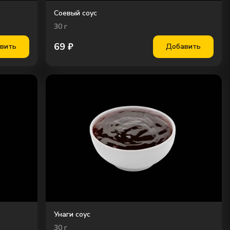
Соевый соус
30
г
69
₽
вить
Добавить
Унаги соус
30
г