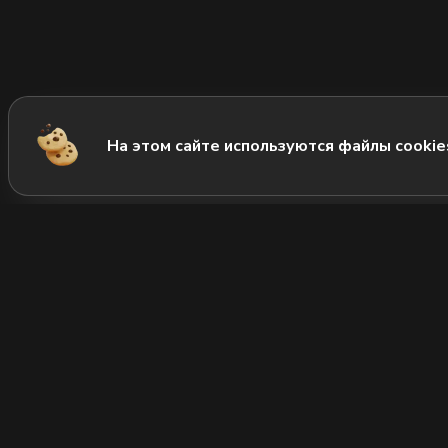
На этом сайте используются файлы cookie
М
Нов
ВОК
+7 (815) 221-52-22
Позвонить нам
Сал
Доп
Часы работы:
c 11:00 до 23:00