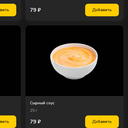
79
₽
вить
Добавить
Сырный соус
25
г
79
₽
вить
Добавить