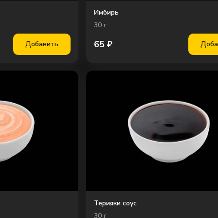
Имбирь
30
г
65
₽
Добавить
Доба
Терияки соус
30
г