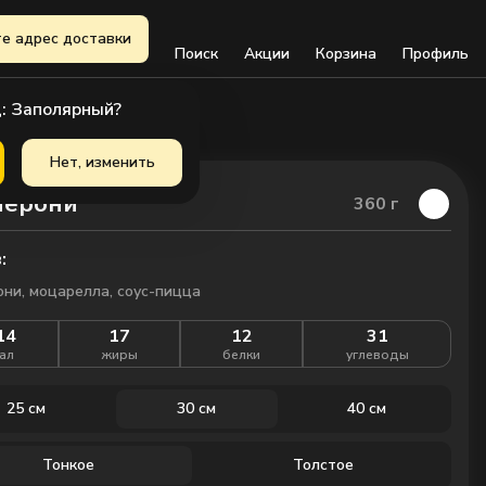
е адрес доставки
Поиск
Акции
Корзина
Профиль
: Заполярный?
Нет, изменить
перони
360
г
:
ни, моцарелла, соус-пицца
14
17
12
31
ал
жиры
белки
углеводы
25 см
30 см
40 см
Тонкое
Толстое