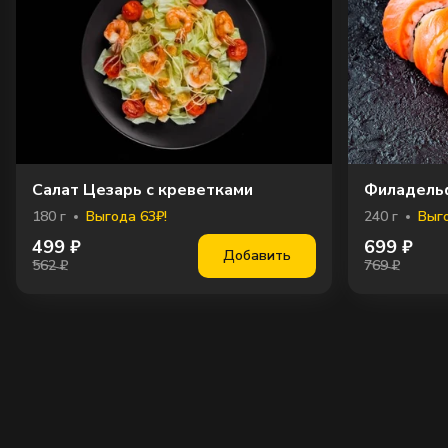
Салат Цезарь с креветками
Филадель
180
г
Выгода 63₽!
240
г
Выго
499
₽
699
₽
Добавить
562 ₽
769 ₽