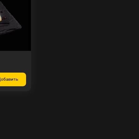
0
0
0
р пармезан
Сливочно-
Соус для пиццы
чесночный соус
20
г
50
г
50
г
99
₽
69
₽
69
₽
обавить
0
0
0
ыр гауда
20
г
70
₽
0