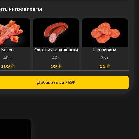
ить ингредиенты
Бекон
Охотничьи колбаски
Пепперони
40
г
40
г
25
г
109
₽
99
₽
99
₽
0
0
0
Добавить за 769₽
Ветчина
Шампиньоны
Перец халапеньо
45
г
25
г
10
г
99
₽
99
₽
49
₽