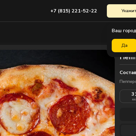
+7 (815) 221-52-22
Укажит
Ваш город
Да
Пеп
Состав
Пепперо
3
кк