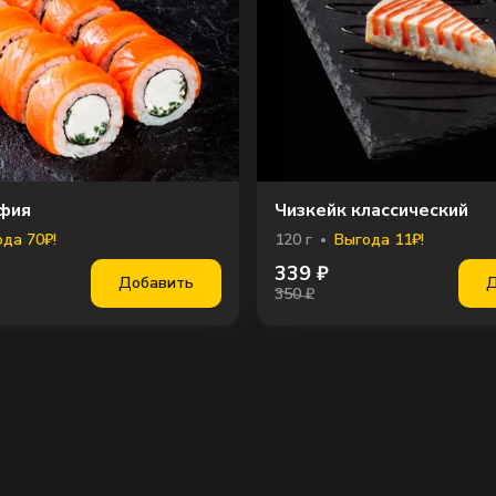
Сы
фия
Чизкейк классический
да 70₽!
120
г
Выгода 11₽!
339
₽
Добавить
Д
350 ₽
С