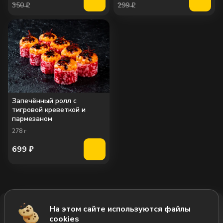
350 ₽
299 ₽
Запечённый ролл с
тигровой креветкой и
пармезаном
278
г
699
₽
На этом сайте используются файлы
Добавить за 799₽
cookies