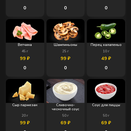
0
0
0
Ветчина
Шампиньоны
Перец халапеньо
45
г
25
г
10
г
99
₽
99
₽
49
₽
0
0
0
Сыр пармезан
Сливочно-
Соус для пиццы
чесночный соус
20
г
50
г
50
г
99
₽
69
₽
69
₽