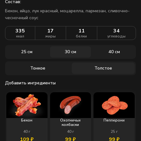
Состав:
Бекон, яйцо, лук красный, моцарелла, пармезан, сливочно-
чесночный соус
335
17
11
34
ккал
жиры
белки
углеводы
25 см
30 см
40 см
Тонкое
Толстое
Добавить ингредиенты
Бекон
Охотничьи
Пепперони
колбаски
40
г
40
г
25
г
109
₽
99
₽
99
₽