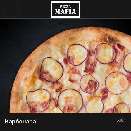
Карбонара
580
г