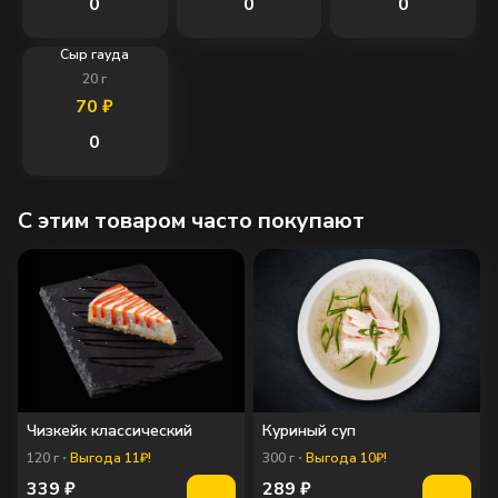
0
0
0
Сыр гауда
20
г
70
₽
0
C этим товаром часто покупают
Чизкейк классический
Куриный суп
120
г
Выгода 11₽!
300
г
Выгода 10₽!
339
₽
289
₽