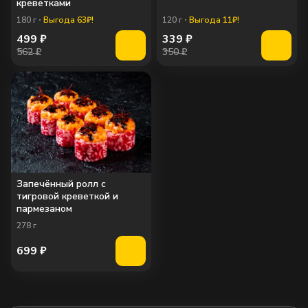
креветками
180
г
Выгода 63₽!
120
г
Выгода 11₽!
499
₽
339
₽
562 ₽
350 ₽
Запечённый ролл с
тигровой креветкой и
пармезаном
278
г
699
₽