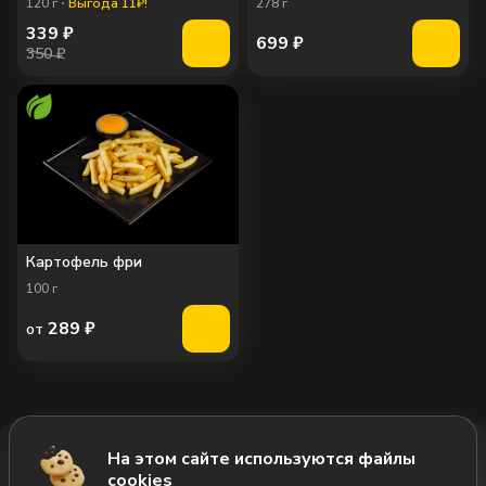
120
г
Выгода 11₽!
278
г
339
₽
699
₽
350 ₽
Картофель фри
100
г
289
₽
от
На этом сайте используются файлы
Добавить за 2855₽
cookies