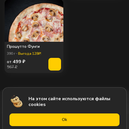
Прошутто Фунги
390
г
Выгода 128₽!
499
₽
от
567 ₽
На этом сайте используются файлы
Добавить за 589₽
cookies
Оk