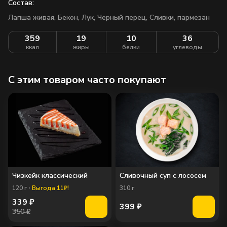
Состав:
Лапша живая,
Бекон,
Лук,
Черный перец,
Сливки,
пармезан
359
19
10
36
ккал
жиры
белки
углеводы
C этим товаром часто покупают
Чизкейк классический
Сливочный суп с лососем
120
г
Выгода 11₽!
310
г
339
₽
399
₽
350 ₽