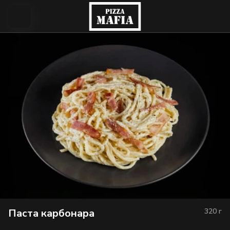
Паста карбонара
320
г