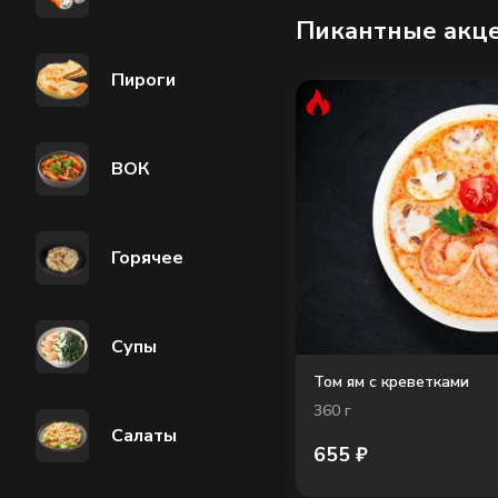
Пикантные акц
Пироги
ВОК
Горячее
Супы
Том ям с креветками
360
г
Салаты
655
₽