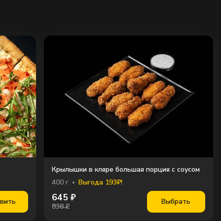
Крылышки в кляре большая порция c соусом
400
г
Выгода 193₽!
645
₽
вить
Выбрать
838 ₽