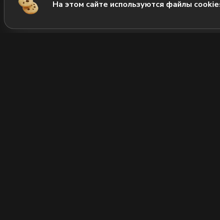
На этом сайте используются файлы cookie
М
Нов
Рол
+7 (812) 333-22-22
Позвонить нам
Суп
Нап
Часы работы:
круглосуточно