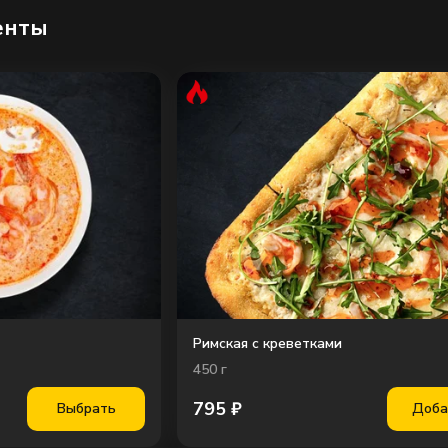
енты
Римская с креветками
450
г
795
₽
Выбрать
Доба