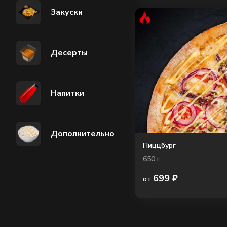
Закуски
Десерты
Напитки
Дополнительно
Пиццбург
650
г
699
₽
от