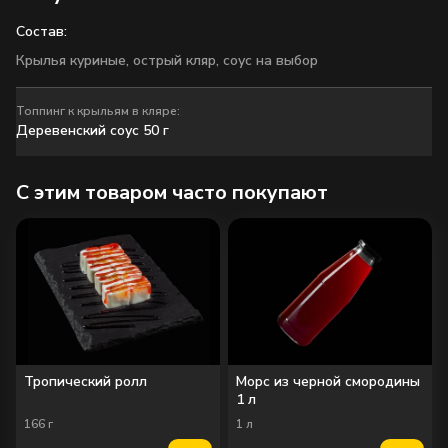
Состав:
Крылья куриные, острый кляр, соус на выбор
Топпинг к крыльям в кляре:
Деревенский соус 50 г
C этим товаром часто покупают
Деревенский соус 50 г
Класcический BBQ соус 50 г
50
г
50
г
Тропический ролл
Морс из черной смородины
1 л
166
г
1
л