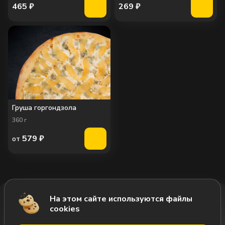
465
₽
269
₽
Груша горгондзола
360
г
579
₽
от
На этом сайте используются файлы
Добавить за 645₽
cookies