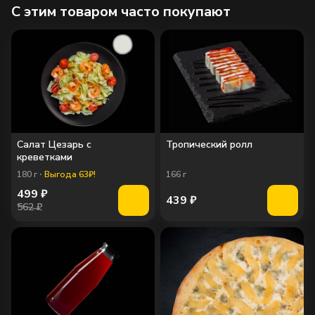
C этим товаром часто покупают
Салат Цезарь с
Тропический ролл
креветками
180
г
Выгода 63₽!
166
г
499
₽
439
₽
562 ₽