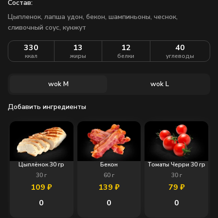
Состав:
Цыпленок, лапша удон, бекон, шампиньоны, чеснок,
сливочный соус, кунжут
330
13
12
40
ккал
жиры
белки
углеводы
wok M
wok L
Добавить ингредиенты
Цыплёнок 30 гр
Бекон
Томаты Черри 30 гр
30
г
60
г
30
г
109
₽
139
₽
79
₽
0
0
0