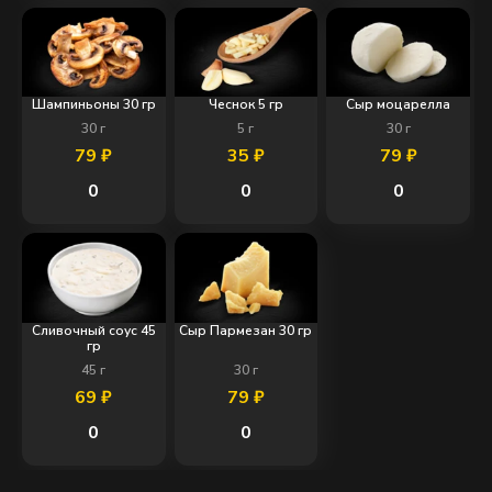
Шампиньоны 30 гр
Чеснок 5 гр
Сыр моцарелла
30
г
5
г
30
г
79
₽
35
₽
79
₽
0
0
0
Сливочный соус 45
Сыр Пармезан 30 гр
гр
45
г
30
г
69
₽
79
₽
0
0