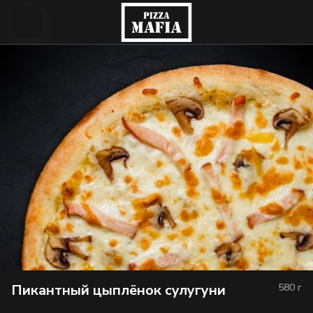
Пикантный цыплёнок сулугуни
580
г