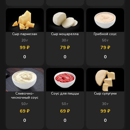
Сыр пармезан
Сыр моцарелла
Грибной соус
20
г
30
г
50
г
99
₽
79
₽
79
₽
0
0
0
Сливочно-
Соус для пиццы
Сыр сулугуни
чесночный соус
50
г
50
г
30
г
69
₽
69
₽
99
₽
0
0
0