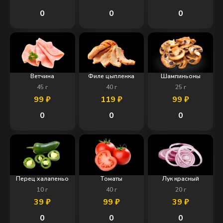
0
0
0
Ветчина
Филе цыпленка
Шампиньоны
45
г
40
г
25
г
99
₽
119
₽
99
₽
0
0
0
Перец халапеньо
Томаты
Лук красный
10
г
40
г
20
г
39
₽
99
₽
39
₽
0
0
0