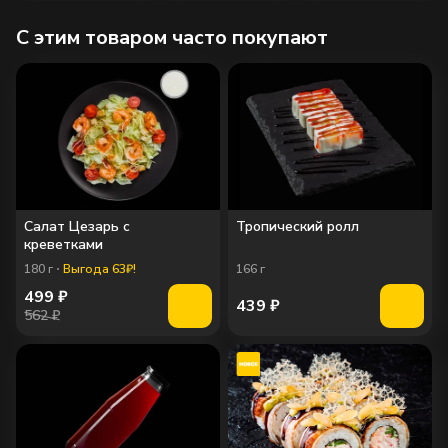
C этим товаром часто покупают
Салат Цезарь с
Тропический ролл
креветками
180
г
Выгода 63₽!
166
г
499
₽
439
₽
562 ₽