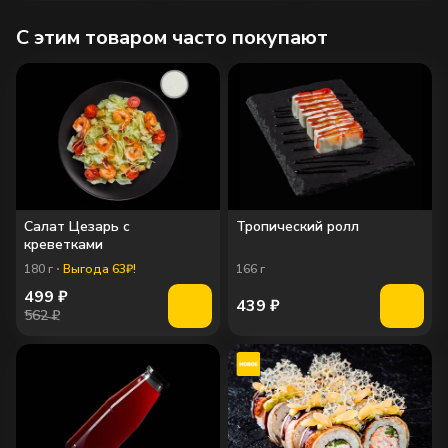
C этим товаром часто покупают
Салат Цезарь с
Тропический ролл
креветками
180
г
Выгода 63₽!
166
г
499
₽
439
₽
562 ₽