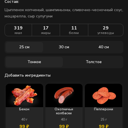
Состав:
Цыпленок копченый, шампиньоны, сливочно-чесночный соус,
моцарелла, сыр сулугуни
319
17
11
29
ккал
жиры
белки
углеводы
25 см
30 см
40 см
Тонкое
Толстое
Добавить ингредиенты
Бекон
Охотничьи
Пепперони
колбаски
40
г
40
г
25
г
99
₽
99
₽
99
₽