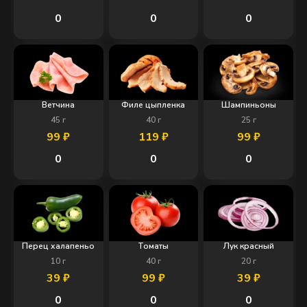
0
0
0
Ветчина
Филе цыпленка
Шампиньоны
45
г
40
г
25
г
99
₽
119
₽
99
₽
0
0
0
Перец халапеньо
Томаты
Лук красный
10
г
40
г
20
г
39
₽
99
₽
39
₽
0
0
0