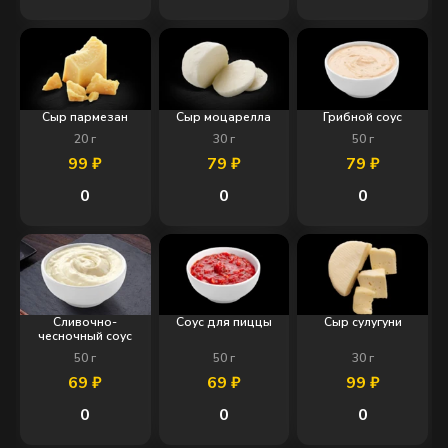
Сыр пармезан
Сыр моцарелла
Грибной соус
20
г
30
г
50
г
99
₽
79
₽
79
₽
0
0
0
Сливочно-
Соус для пиццы
Сыр сулугуни
чесночный соус
50
г
50
г
30
г
69
₽
69
₽
99
₽
0
0
0