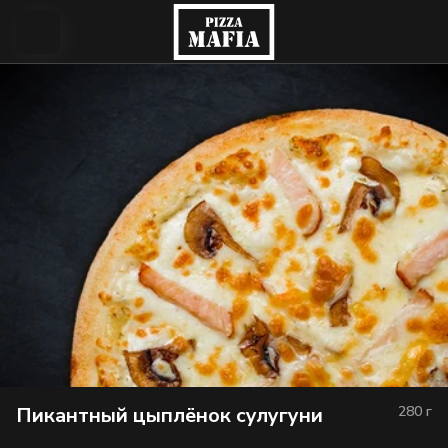
Пикантный цыплёнок сулугуни
280
г