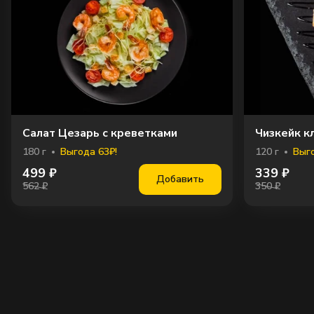
Салат Цезарь с креветками
Чизкейк к
180
г
Выгода 63₽!
120
г
Выго
499
₽
339
₽
Добавить
562 ₽
350 ₽