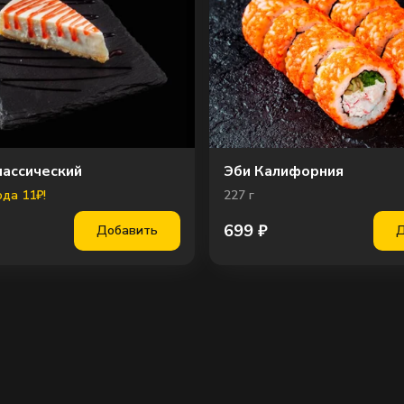
Пере
лассический
Эби Калифорния
да 11₽!
227
г
699
₽
Добавить
Д
Сы