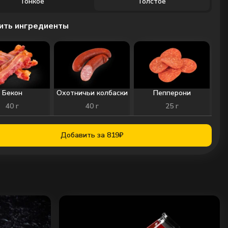
Тонкое
Толстое
ить ингредиенты
Бекон
Охотничьи колбаски
Пепперони
40
г
40
г
25
г
99
₽
99
₽
99
₽
Добавить за 819₽
0
0
0
Ветчина
Филе цыпленка
Шампиньоны
45
г
40
г
25
г