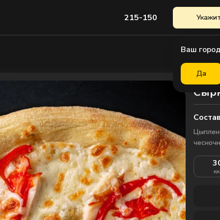
215-150
Укажит
Ваш город
Да
Сырн
Состав
Цыплено
чесночн
3
кк