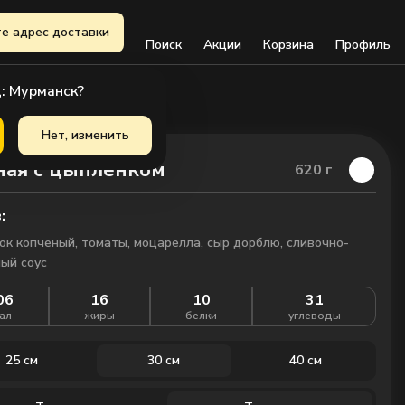
е адрес доставки
Поиск
Акции
Корзина
Профиль
: Мурманск?
Нет, изменить
ая с цыплёнком
620
г
:
к копченый, томаты, моцарелла, сыр дорблю, сливочно-
ый соус
06
16
10
31
ал
жиры
белки
углеводы
25 см
30 см
40 см