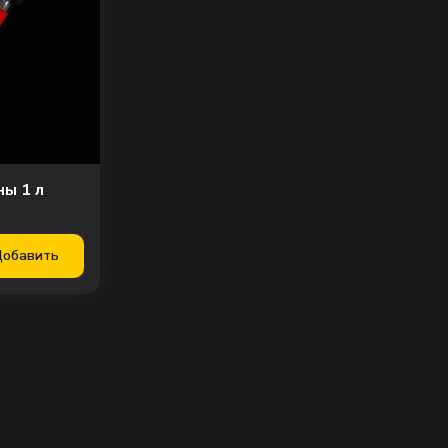
ны 1 л
обавить