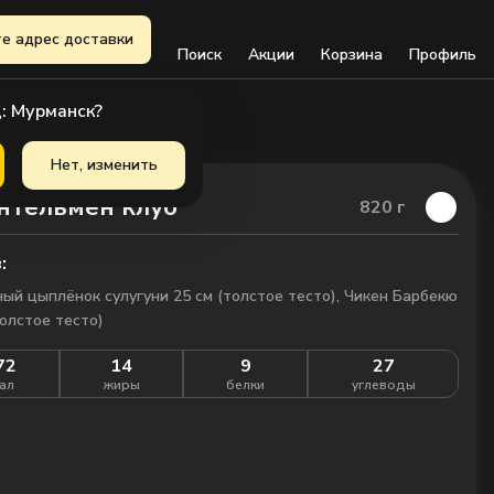
е адрес доставки
Поиск
Акции
Корзина
Профиль
: Мурманск?
Нет, изменить
тельмен клуб
820
г
:
ый цыплёнок сулугуни 25 см (толстое тесто), Чикен Барбекю
толстое тесто)
72
14
9
27
ал
жиры
белки
углеводы