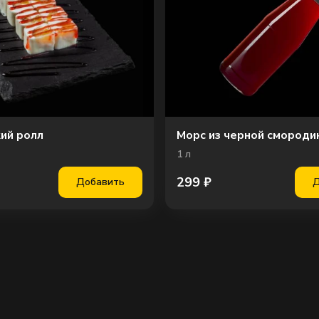
ий ролл
Морс из черной смороди
1
л
299
₽
Добавить
Д