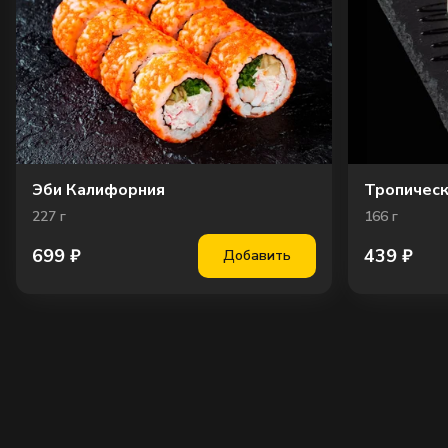
Эби Калифорния
Тропическ
227
г
166
г
699
₽
439
₽
Добавить