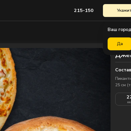
215-150
Укажит
Ваш город
Да
Джен
Состав
Пикантн
25 см (
2
кк