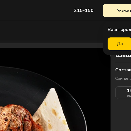
215-150
Укажит
Ваш город
Да
Шаш
Состав
Свинина
1
кк