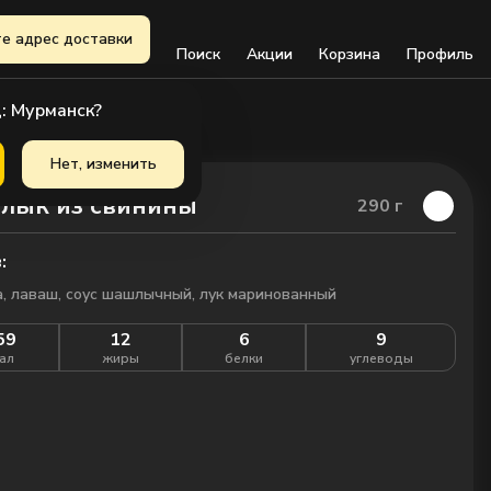
е адрес доставки
Поиск
Акции
Корзина
Профиль
: Мурманск?
Нет, изменить
лык из свинины
290
г
:
, лаваш, соус шашлычный, лук маринованный
59
12
6
9
ал
жиры
белки
углеводы