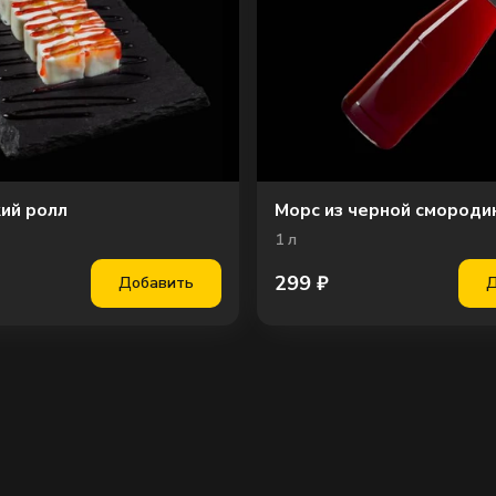
ий ролл
Морс из черной смороди
1
л
299
₽
Добавить
Д