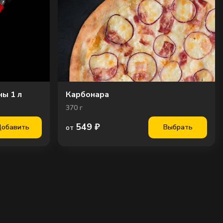
ны 1 л
Карбонара
370
г
549
₽
обавить
Выбрать
от