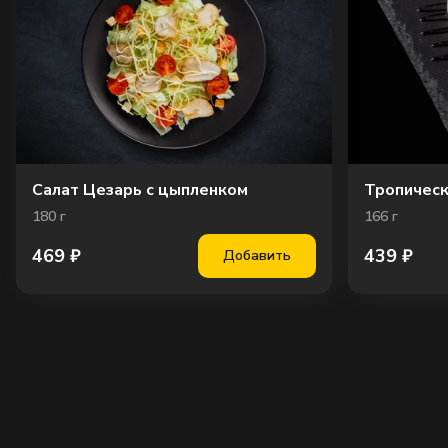
Салат Цезарь с цыпленком
Тропическ
180
г
166
г
469
₽
439
₽
Добавить