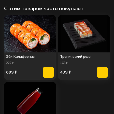
C этим товаром часто покупают
Эби Калифорния
Тропический ролл
227
г
166
г
699
₽
439
₽