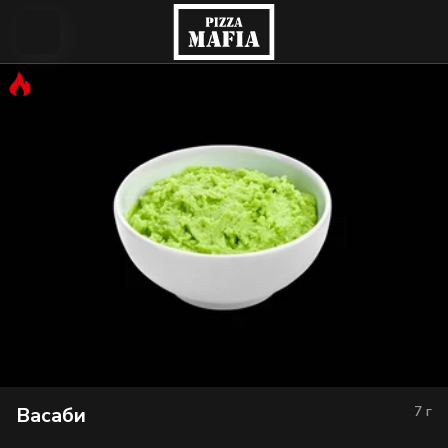
Васаби
7
г