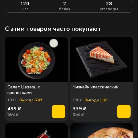
120
2
28
ккал
белки
углеводы
C этим товаром часто покупают
Салат Цезарь с
Чизкейк классический
креветками
180
г
Выгода 63₽!
120
г
Выгода 11₽!
499
₽
339
₽
562 ₽
350 ₽