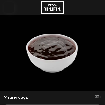
Унаги соус
30
г