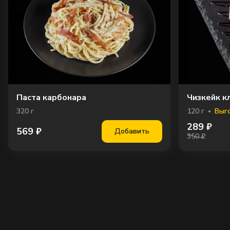
Паста карбонара
Чизкейк к
320
г
120
г
Выго
289
₽
569
₽
Добавить
350 ₽