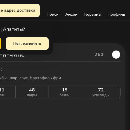
е адрес доставки
Поиск
Акции
Корзина
Профиль
: Апатиты?
Нет, изменить
-н-чипс
260
г
:
бы, кляр, соус,
Картофель фри
11
48
19
72
ал
жиры
белки
углеводы