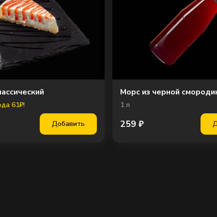
лассический
Морс из черной смороди
да 61₽!
1
л
259
₽
Добавить
Д