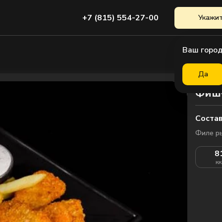
+7 (815) 554-27-00
Укажит
Ваш город
Да
Фиш
Состав
Филе ры
8
кк