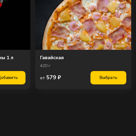
ны 1 л
Гавайская
420
г
579
₽
обавить
Выбрать
от