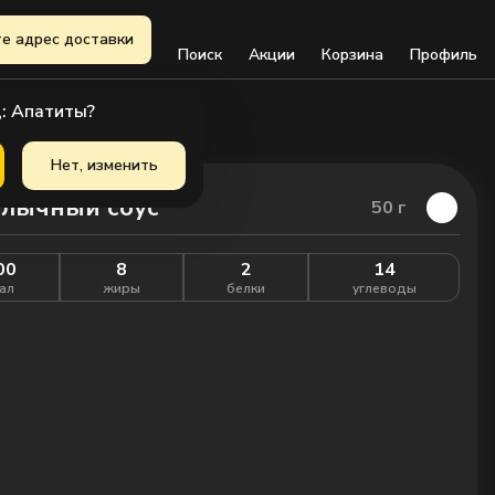
е адрес доставки
Поиск
Акции
Корзина
Профиль
: Апатиты?
Нет, изменить
лычный соус
50
г
00
8
2
14
ал
жиры
белки
углеводы