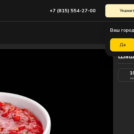
+7 (815) 554-27-00
Укажит
Ваш город
Да
Шаш
1
кк