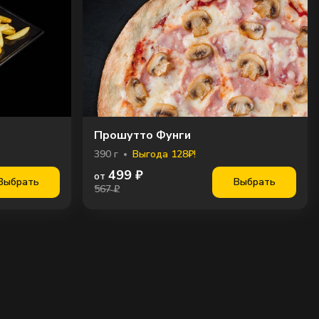
Прошутто Фунги
390
г
Выгода 128₽!
499
₽
от
Выбрать
Выбрать
567 ₽