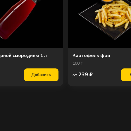
ерной смородины 1 л
Картофель фри
100
г
239
₽
Добавить
от