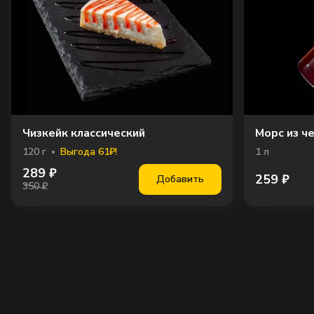
Чизкейк классический
Морс из ч
120
г
Выгода 61₽!
1
л
289
₽
259
₽
Добавить
350 ₽