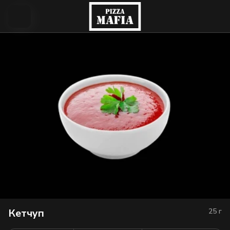
Кетчуп
25
г