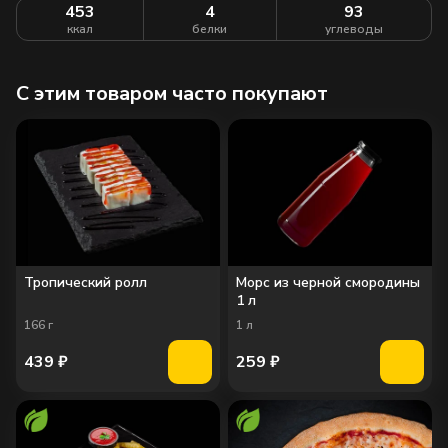
453
4
93
ккал
белки
углеводы
C этим товаром часто покупают
Тропический ролл
Морс из черной смородины
1 л
166
г
1
л
439
₽
259
₽