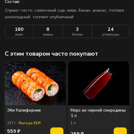
Состав:
Спринг-тесто, сливочный сыр, киви, банан, ананас, топпинг
шоколадный, топпинг клубничный
180
8
3
24
ккал
жиры
белки
углеводы
C этим товаром часто покупают
Эби Калифорния
Морс из черной смородины
1 л
227
г
Выгода 81₽!
1
л
559
₽
259
₽