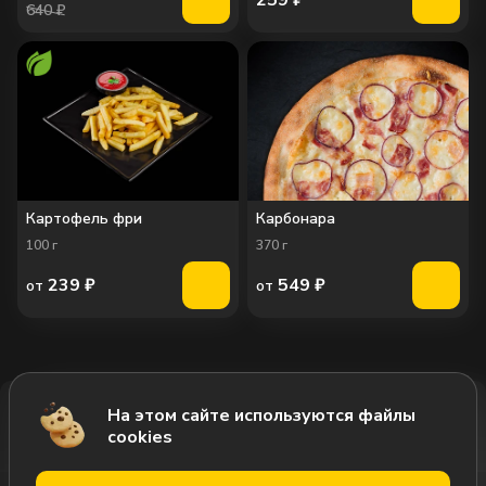
640 ₽
Картофель фри
Карбонара
100
г
370
г
239
₽
549
₽
от
от
На этом сайте используются файлы
Добавить за 439₽
cookies