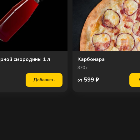
ерной смородины 1 л
Карбонара
370
г
599
₽
Добавить
от