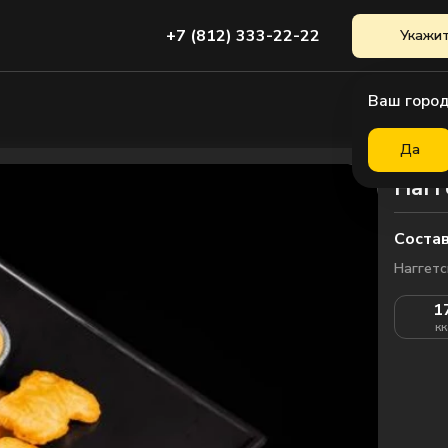
+7 (812) 333-22-22
Укажит
Ваш город
Да
Нагг
Состав
Наггетс
1
кк