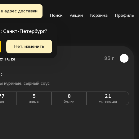
е адрес доставки
Поиск
Акции
Корзина
Профиль
: Санкт-Петербург?
Нет, изменить
етсы
95
г
:
ы куриные, сырный соус
77
5
8
21
ал
жиры
белки
углеводы