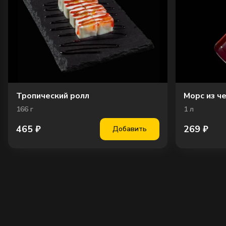
Тропический ролл
Морс из ч
166
г
1
л
465
₽
269
₽
Добавить