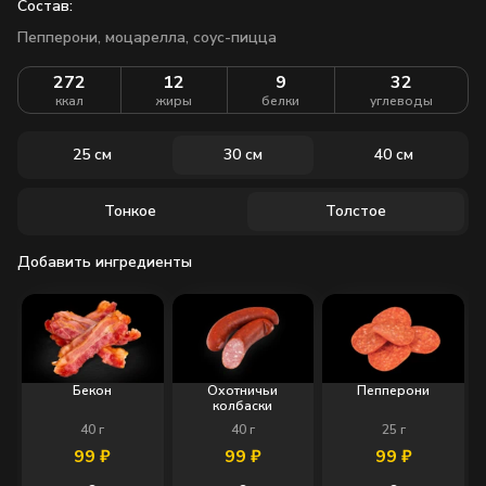
Состав:
Пепперони,
моцарелла,
соус-пицца
272
12
9
32
ккал
жиры
белки
углеводы
25 см
30 см
40 см
Тонкое
Толстое
Добавить ингредиенты
Бекон
Охотничьи
Пепперони
колбаски
40
г
40
г
25
г
99
₽
99
₽
99
₽