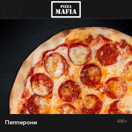
Пепперони
630
г