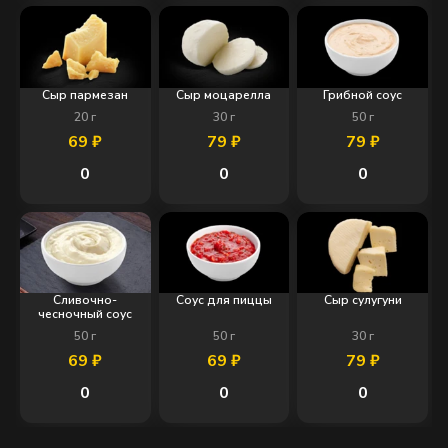
Сыр пармезан
Сыр моцарелла
Грибной соус
20
г
30
г
50
г
69
₽
79
₽
79
₽
0
0
0
Сливочно-
Соус для пиццы
Сыр сулугуни
чесночный соус
50
г
50
г
30
г
69
₽
69
₽
79
₽
0
0
0