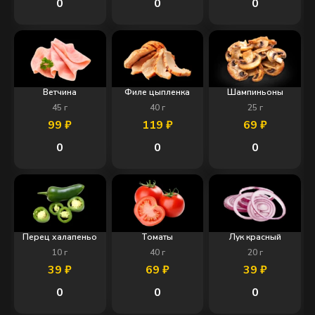
0
0
0
Ветчина
Филе цыпленка
Шампиньоны
45
г
40
г
25
г
99
₽
119
₽
69
₽
0
0
0
Перец халапеньо
Томаты
Лук красный
10
г
40
г
20
г
39
₽
69
₽
39
₽
0
0
0