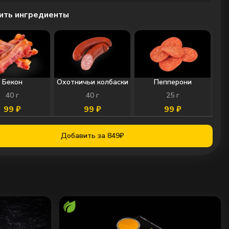
ить ингредиенты
Бекон
Охотничьи колбаски
Пепперони
40
г
40
г
25
г
99
₽
99
₽
99
₽
0
0
0
Добавить за 849₽
Ветчина
Филе цыпленка
Шампиньоны
45
г
40
г
25
г
99
₽
119
₽
69
₽