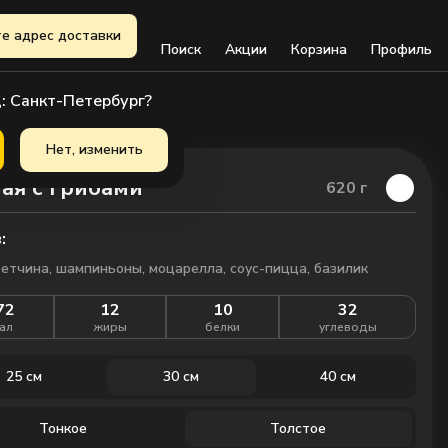
е адрес доставки
Поиск
Акции
Корзина
Профиль
: Санкт-Петербург?
Нет, изменить
ая с грибами
620
г
:
ветчина, шампиньоны, моцарелла, соус-пицца, базилик
72
12
10
32
ал
жиры
белки
углеводы
25 см
30 см
40 см
Тонкое
Толстое