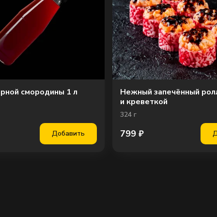
Пере
ерной смородины 1 л
Нежный запечённый ролл
и креветкой
324
г
799
₽
Добавить
Д
Сы