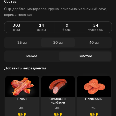
Состав:
Сыр дорблю, моцарелла, груша, сливочно-чесночный соус,
корица молотая
303
14
9
34
ккал
жиры
белки
углеводы
25 см
30 см
40 см
Тонкое
Толстое
Добавить ингредиенты
Бекон
Охотничьи
Пепперони
колбаски
40
г
40
г
25
г
99
₽
99
₽
99
₽