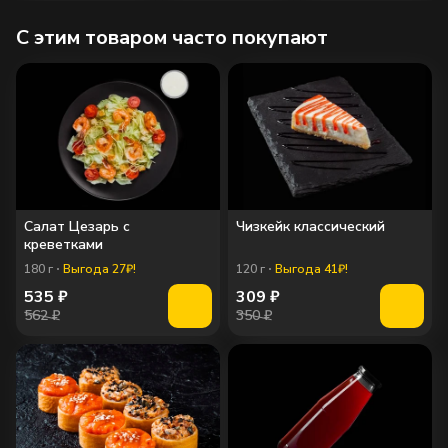
C этим товаром часто покупают
Салат Цезарь с
Чизкейк классический
креветками
180
г
Выгода 27₽!
120
г
Выгода 41₽!
535
₽
309
₽
562 ₽
350 ₽