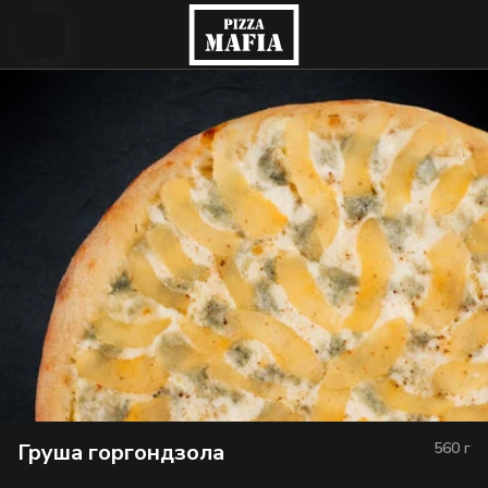
Груша горгондзола
560
г