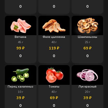
0
0
0
Ветчина
Филе цыпленка
Шампиньоны
45
г
40
г
25
г
99
₽
119
₽
69
₽
0
0
0
Перец халапеньо
Томаты
Лук красный
10
г
40
г
20
г
39
₽
69
₽
39
₽
0
0
0