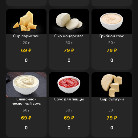
Сыр пармезан
Сыр моцарелла
Грибной соус
20
г
30
г
50
г
69
₽
79
₽
79
₽
0
0
0
Сливочно-
Соус для пиццы
Сыр сулугуни
чесночный соус
50
г
50
г
30
г
69
₽
69
₽
79
₽
0
0
0