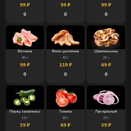
99
₽
99
₽
99
₽
0
0
0
Ветчина
Филе цыпленка
Шампиньоны
45
г
40
г
25
г
99
₽
119
₽
69
₽
0
0
0
Перец халапеньо
Томаты
Лук красный
10
г
40
г
20
г
39
₽
69
₽
39
₽