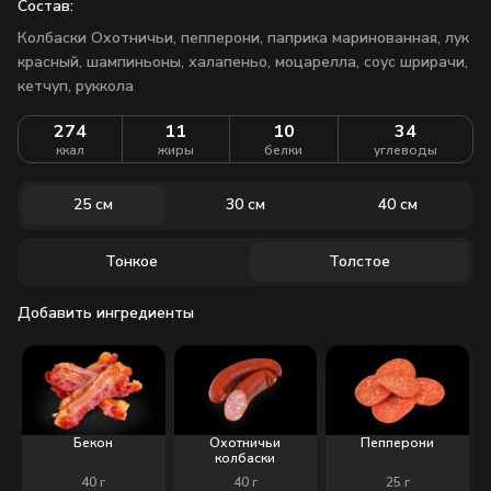
Состав:
Колбаски Охотничьи, пепперони, паприка маринованная, лук
красный, шампиньоны, халапеньо, моцарелла, соус шрирачи,
кетчуп, руккола
274
11
10
34
ккал
жиры
белки
углеводы
25 см
30 см
40 см
Тонкое
Толстое
Добавить ингредиенты
Бекон
Охотничьи
Пепперони
колбаски
40
г
40
г
25
г