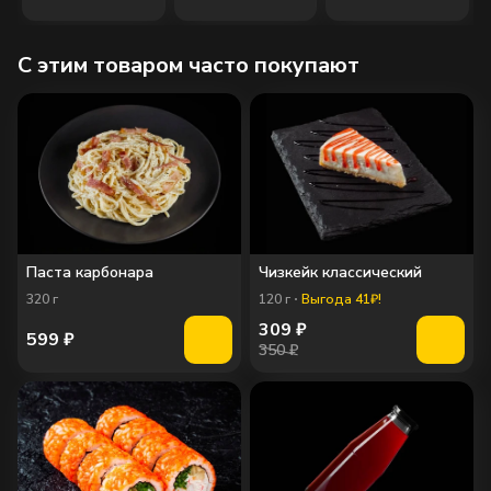
C этим товаром часто покупают
Паста карбонара
Чизкейк классический
320
г
120
г
Выгода 41₽!
309
₽
599
₽
350 ₽