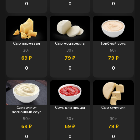
0
0
0
Сыр пармезан
Сыр моцарелла
Грибной соус
20
г
30
г
50
г
69
₽
79
₽
79
₽
0
0
0
Сливочно-
Соус для пиццы
Сыр сулугуни
чесночный соус
50
г
50
г
30
г
69
₽
69
₽
79
₽
0
0
0