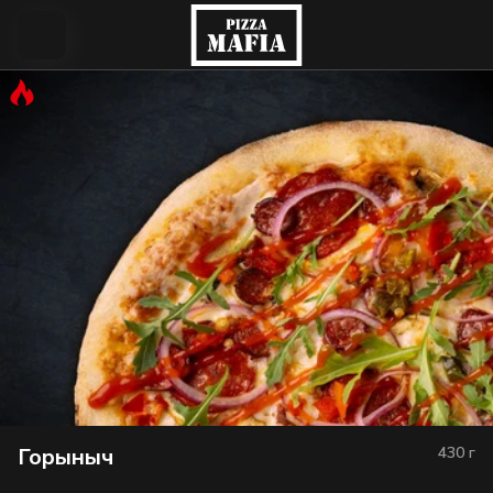
Горыныч
430
г