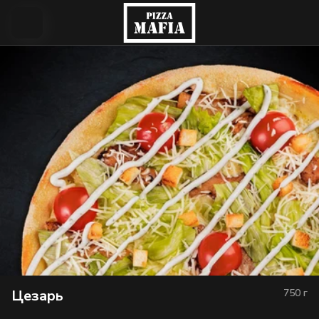
Цезарь
750
г