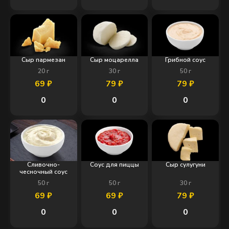
Сыр пармезан
Сыр моцарелла
Грибной соус
20
г
30
г
50
г
69
₽
79
₽
79
₽
0
0
0
Сливочно-
Соус для пиццы
Сыр сулугуни
чесночный соус
50
г
50
г
30
г
69
₽
69
₽
79
₽
0
0
0