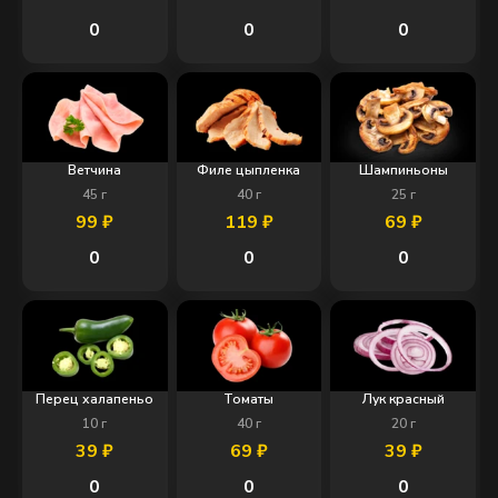
0
0
0
Ветчина
Филе цыпленка
Шампиньоны
45
г
40
г
25
г
99
₽
119
₽
69
₽
0
0
0
Перец халапеньо
Томаты
Лук красный
10
г
40
г
20
г
39
₽
69
₽
39
₽
0
0
0