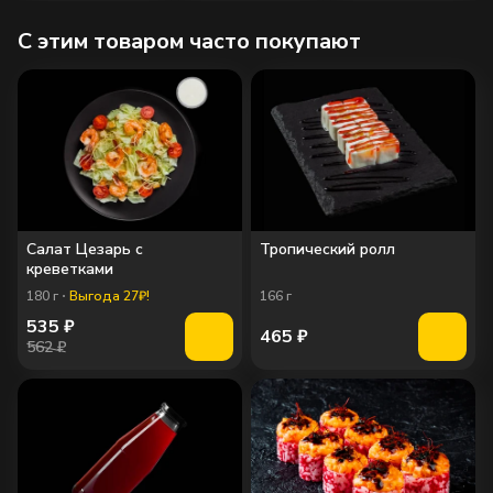
C этим товаром часто покупают
Салат Цезарь с
Тропический ролл
креветками
180
г
Выгода 27₽!
166
г
535
₽
465
₽
562 ₽