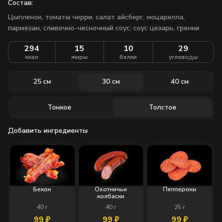
Состав:
Цыпленок, томаты черри, салат айсберг, моцарелла,
пармезан, сливочно-чесночный соус, соус цезарь, гренки
294
15
10
29
ккал
жиры
белки
углеводы
25 см
30 см
40 см
Тонкое
Толстое
Добавить ингредиенты
Бекон
Охотничьи
Пепперони
колбаски
40
г
40
г
25
г
99
₽
99
₽
99
₽