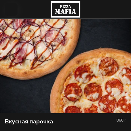
Вкусная парочка
860
г