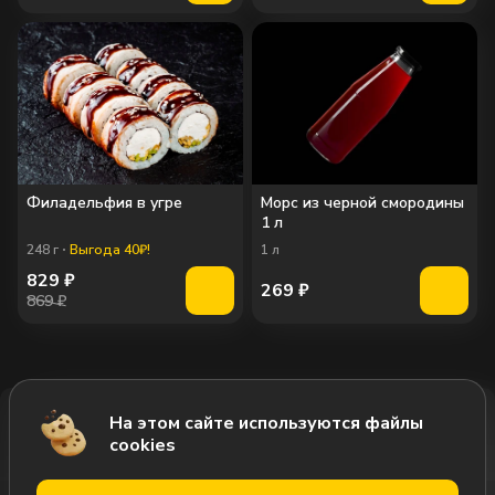
Филадельфия в угре
Морс из черной смородины
1 л
248
г
Выгода 40₽!
1
л
829
₽
269
₽
869 ₽
На этом сайте используются файлы
Добавить за 989₽
cookies