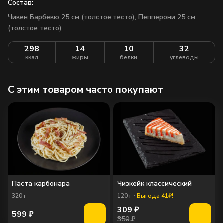
Состав:
Чикен Барбекю 25 см (толстое тесто), Пепперони 25 см
(толстое тесто)
298
14
10
32
ккал
жиры
белки
углеводы
C этим товаром часто покупают
Паста карбонара
Чизкейк классический
320
г
120
г
Выгода 41₽!
309
₽
599
₽
350 ₽