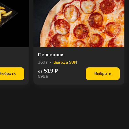
Пепперони
360
г
Выгода 98₽!
519
₽
от
Выбрать
Выбрать
591 ₽