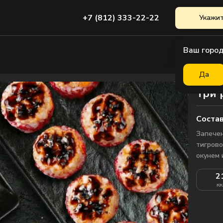
+7 (812) 333-22-22
Укажит
Ваш город
Да
Три 
Состав
Запечен
тигрово
окунем 
2
кк