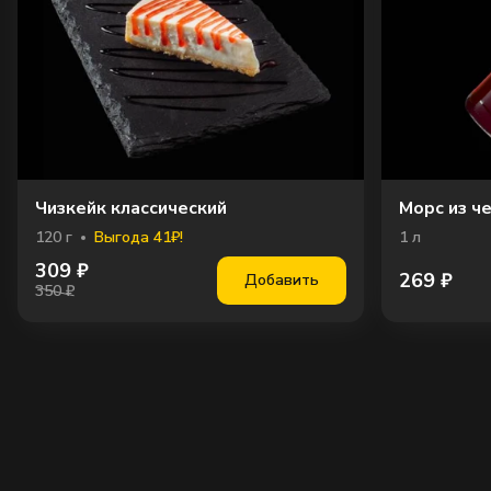
Чизкейк классический
Морс из ч
120
г
Выгода 41₽!
1
л
309
₽
269
₽
Добавить
350 ₽