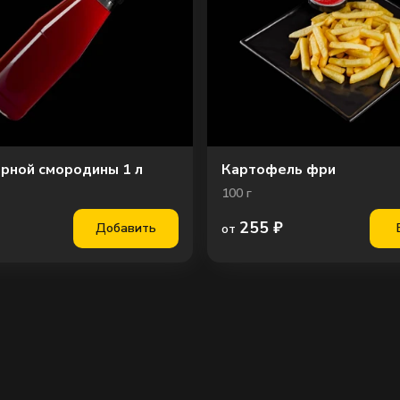
ерной смородины 1 л
Картофель фри
100
г
255
₽
Добавить
от