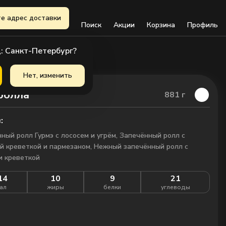
е адрес доставки
Поиск
Акции
Корзина
Профиль
: Санкт-Петербург?
Нет, изменить
ролла
881
г
:
ный ролл Гурмэ с лососем и угрём, Запечённый ролл с
й креветкой и пармезаном, Нежный запечённый ролл с
и креветкой
14
10
9
21
ал
жиры
белки
углеводы