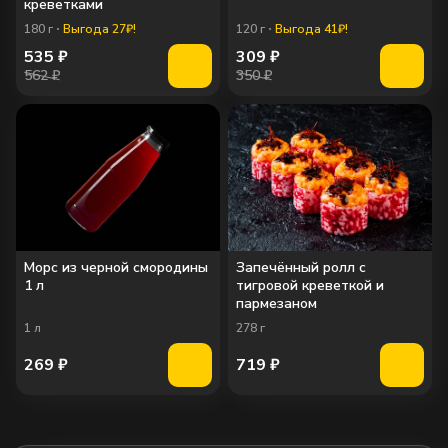
креветками
180
г
Выгода 27₽!
120
г
Выгода 41₽!
535
₽
309
₽
562 ₽
350 ₽
Морс из черной смородины
Запечённый ролл с
1 л
тигровой креветкой и
пармезаном
1
л
278
г
269
₽
719
₽