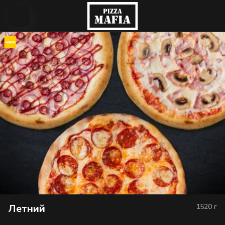
Летний
1520
г