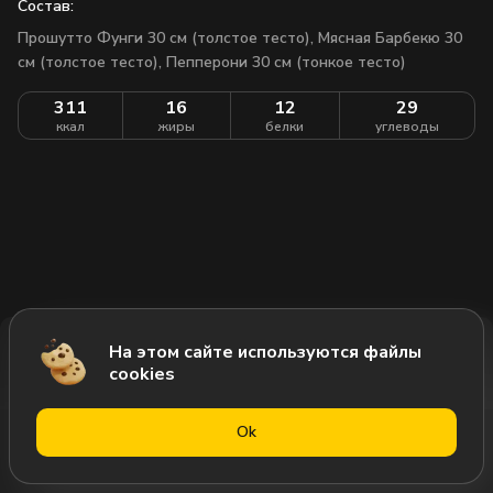
Состав:
Прошутто Фунги 30 см (толстое тесто), Мясная Барбекю 30
см (толстое тесто), Пепперони 30 см (тонкое тесто)
311
16
12
29
ккал
жиры
белки
углеводы
На этом сайте используются файлы
Добавить за 2544₽
cookies
Оk
Меню
Акции
Профиль
Корзина