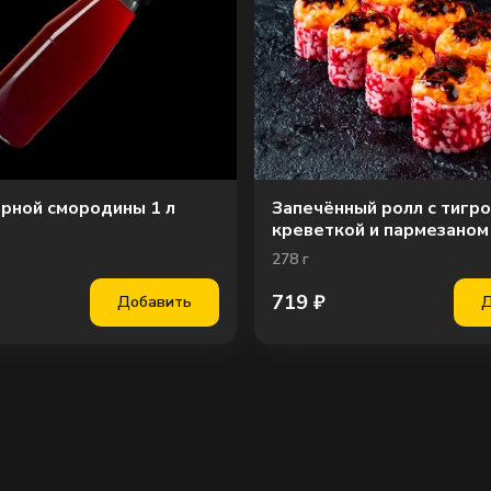
ерной смородины 1 л
Запечённый ролл с тигр
креветкой и пармезаном
278
г
719
₽
Добавить
Д