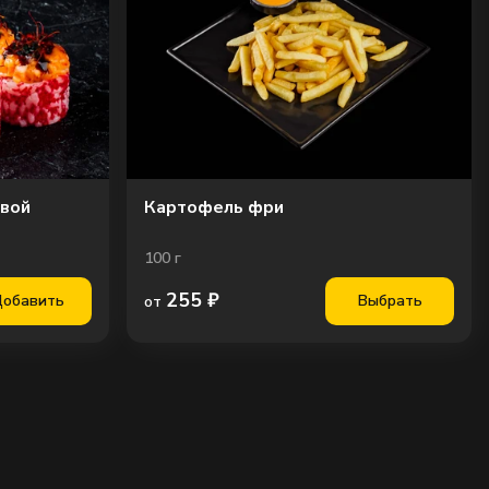
овой
Картофель фри
100
г
255
₽
обавить
Выбрать
от