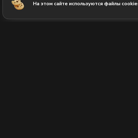
На этом сайте используются файлы cookie
М
Нов
Рол
+7 (812) 333-22-22
Позвонить нам
Суп
Нап
Часы работы:
круглосуточно