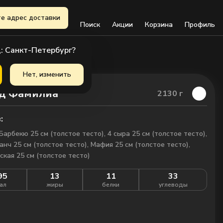
е адрес доставки
Поиск
Акции
Корзина
Профиль
: Санкт-Петербург?
Нет, изменить
д Фамилиа
2130
г
:
Барбекю 25 см (толстое тесто), 4 сыра 25 см (толстое тесто),
анч 25 см (толстое тесто), Мафия 25 см (толстое тесто),
кая 25 см (толстое тесто)
95
13
11
33
ал
жиры
белки
углеводы