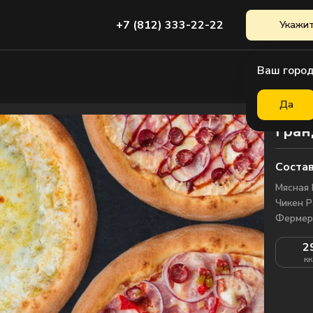
+7 (812) 333-22-22
Укажит
Ваш город
Да
Гран
Состав
Мясная 
Чикен Р
Фермерс
2
кк