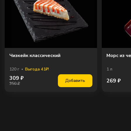
Чизкейк классический
Морс из ч
120
г
Выгода 41₽!
1
л
309
₽
269
₽
Добавить
350 ₽