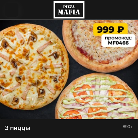
3 пиццы
890
г