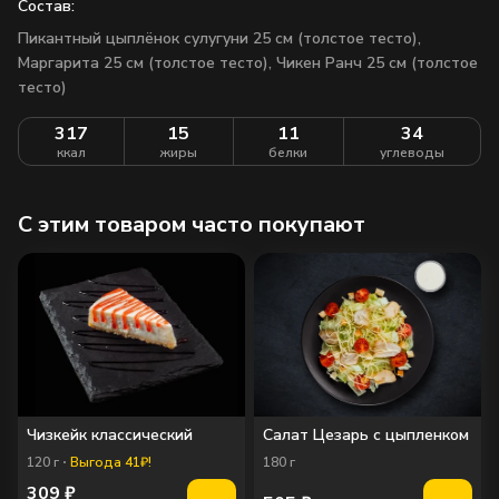
Состав:
Пикантный цыплёнок сулугуни 25 см (толстое тесто),
Маргарита 25 см (толстое тесто), Чикен Ранч 25 см (толстое
тесто)
317
15
11
34
ккал
жиры
белки
углеводы
C этим товаром часто покупают
Чизкейк классический
Салат Цезарь с цыпленком
120
г
Выгода 41₽!
180
г
309
₽