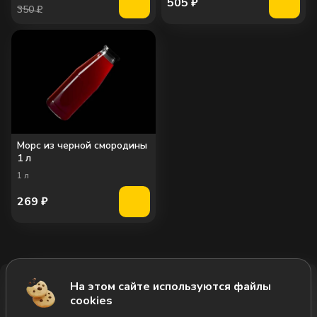
505
₽
350 ₽
Морс из черной смородины
1 л
1
л
269
₽
На этом сайте используются файлы
Добавить за 1675₽
cookies